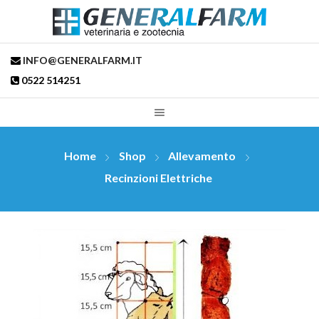
INFO@GENERALFARM.IT
0522 514251
Home
Shop
Allevamento
Recinzioni Elettriche