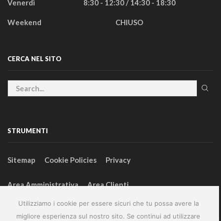
Venerdì
8:30 - 12:30 / 14:30 - 18:30
Weekend
CHIUSO
CERCA NEL SITO
STRUMENTI
Sitemap
Cookie Policies
Privacy
Area Amministrativa
Area Clienti
Utilizziamo i cookie per essere sicuri che tu possa avere la
migliore esperienza sul nostro sito. Se continui ad utilizzare