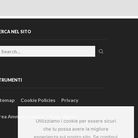
ERCA NEL SITO
TRUMENTI
itemap
Cookie Policies
Privacy
rea Amministrativa
Area Clienti
Utilizziamo i cookie per essere sicuri
che tu possa avere la migliore
esperienza sul nostro sito. Se continui