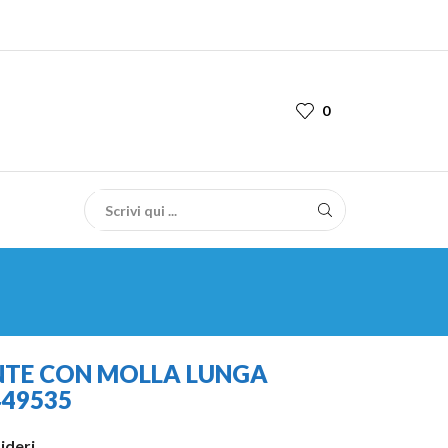
0
NTE CON MOLLA LUNGA
49535
sideri