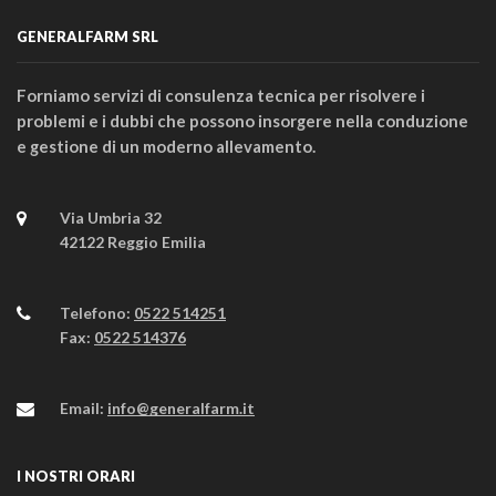
GENERALFARM SRL
Forniamo servizi di consulenza tecnica per risolvere i
problemi e i dubbi che possono insorgere nella conduzione
e gestione di un moderno allevamento.
Via Umbria 32
42122 Reggio Emilia
Telefono:
0522 514251
Fax:
0522 514376
Email:
info@generalfarm.it
I NOSTRI ORARI