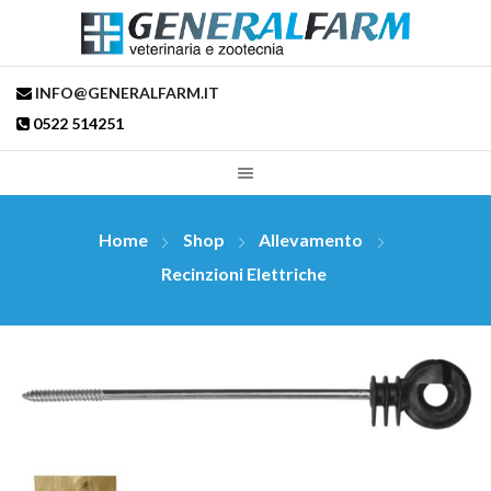
INFO@GENERALFARM.IT
0522 514251
Home
Shop
Allevamento
Recinzioni Elettriche