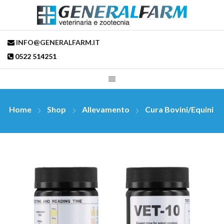
INFO@GENERALFARM.IT
0522 514251
Home
Shop
Allevamento
Cura Bovini/Equini