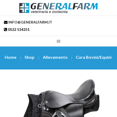
INFO@GENERALFARM.IT
0522 514251
Home
Shop
Allevamento
Cura Bovini/Equini