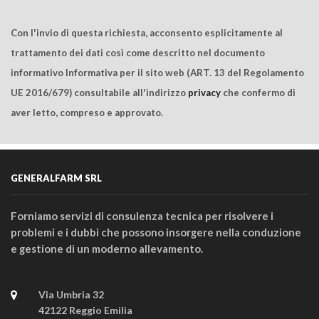
Con l'invio di questa richiesta, acconsento esplicitamente al
trattamento dei dati così come descritto nel documento
informativo Informativa per il sito web (ART. 13 del Regolamento
UE 2016/679) consultabile all'indirizzo
privacy
che confermo di
aver letto, compreso e approvato.
GENERALFARM SRL
Forniamo servizi di consulenza tecnica per risolvere i
problemi e i dubbi che possono insorgere nella conduzione
e gestione di un moderno allevamento.
Via Umbria 32
42122 Reggio Emilia