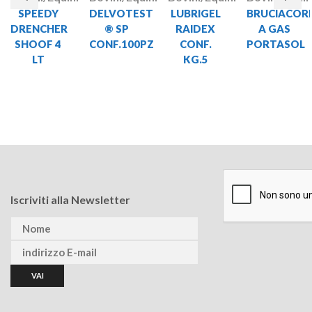
SPEEDY
DELVOTEST
LUBRIGEL
BRUCIACOR
DRENCHER
® SP
RAIDEX
A GAS
SHOOF 4
CONF.100PZ
CONF.
PORTASOL
LT
KG.5
Iscriviti alla Newsletter