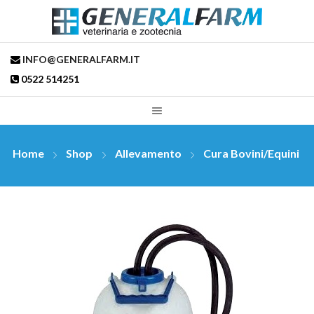
INFO@GENERALFARM.IT
0522 514251
Home
Shop
Allevamento
Cura Bovini/Equini