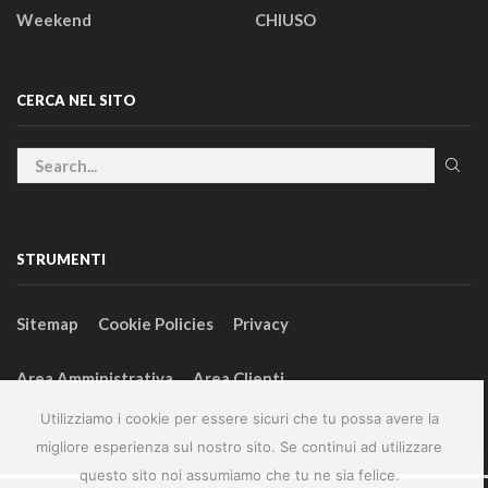
Weekend
CHIUSO
CERCA NEL SITO
STRUMENTI
Sitemap
Cookie Policies
Privacy
Area Amministrativa
Area Clienti
Utilizziamo i cookie per essere sicuri che tu possa avere la
migliore esperienza sul nostro sito. Se continui ad utilizzare
questo sito noi assumiamo che tu ne sia felice.