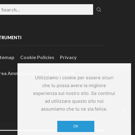
TRUMENTI
itemap
Cookie Policies
Privacy
rea Amministrativa
Area Clienti
Utilizziamo i cookie per essere sicuri
che tu possa avere la migliore
esperienza sul nostro sito. Se continui
ad utilizzare questo sito noi
assumiamo che tu ne sia felice.
OK