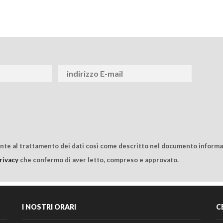
ente al trattamento dei dati così come descritto nel documento informat
rivacy
che confermo di aver letto, compreso e approvato.
I NOSTRI ORARI
C