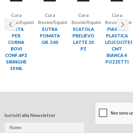
Cura
Cura
Cura
Cura
Bovini/Equini
Bovini/Equini
Bovini/Equini
Bovini/Equin
PASTA
EUTRA
SCATOLA
PIASTRA
PER
POMATA
PRELIEVO
PLASTICA
CORNA
GR. 500
LATTE 20
LEUCOCITE
BOVI
PZ
CMT
CONF.6PZ
BIANCA 4
SIRINGHE
POZZETTI
10 ML
Iscriviti alla Newsletter