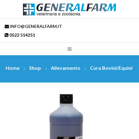
INFO@GENERALFARM.IT
0522 514251
Home
Shop
Allevamento
Cura Bovini/Equini