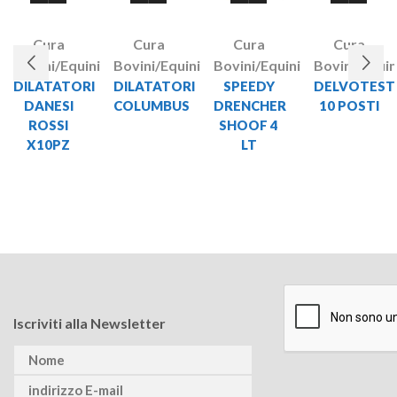
Cura
Cura
Cura
Cura
Bovini/Equini
Bovini/Equini
Bovini/Equini
Bovini/Equin
DILATATORI
DILATATORI
SPEEDY
DELVOTEST
DANESI
COLUMBUS
DRENCHER
10 POSTI
ROSSI
SHOOF 4
X10PZ
LT
Iscriviti alla Newsletter