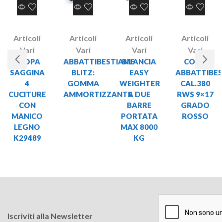
Articoli
Articoli
Articoli
Articoli
Vari
Vari
Vari
Vari
SCOPA
ABBATTIBESTIAME
BILANCIA
COLPI
SAGGINA
BLITZ:
EASY
ABBATTIBE
4
GOMMA
WEIGHTER
CAL.380
CUCITURE
AMMORTIZZANTE
A DUE
RWS 9×17
CON
BARRE
GRADO
MANICO
PORTATA
ROSSO
LEGNO
MAX 8000
K29489
KG
Iscriviti alla Newsletter