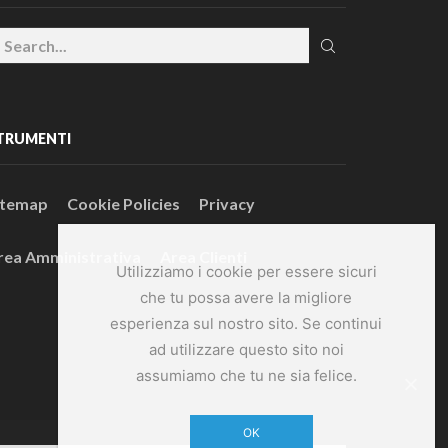
TRUMENTI
itemap
Cookie Policies
Privacy
rea Amministrativa
Area Clienti
Utilizziamo i cookie per essere sicuri
che tu possa avere la migliore
esperienza sul nostro sito. Se continui
ad utilizzare questo sito noi
assumiamo che tu ne sia felice.
OK