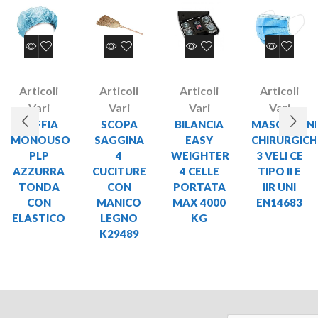
Articoli
Articoli
Articoli
Articoli
Vari
Vari
Vari
Vari
CUFFIA
SCOPA
BILANCIA
MASCHERIN
MONOUSO
SAGGINA
EASY
CHIRURGICH
PLP
4
WEIGHTER
3 VELI CE
AZZURRA
CUCITURE
4 CELLE
TIPO II E
TONDA
CON
PORTATA
IIR UNI
CON
MANICO
MAX 4000
EN14683
ELASTICO
LEGNO
KG
K29489