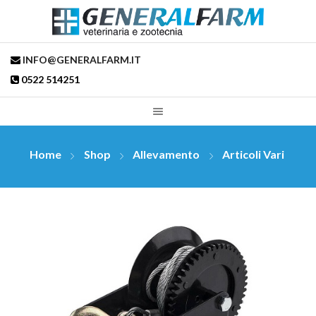
INFO@GENERALFARM.IT
0522 514251
Home
Shop
Allevamento
Articoli Vari