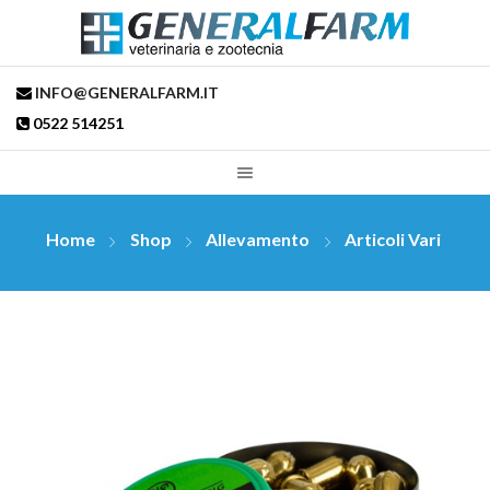
INFO@GENERALFARM.IT
0522 514251
Home
Shop
Allevamento
Articoli Vari