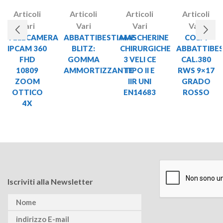
Articoli
Articoli
Articoli
Articoli
Vari
Vari
Vari
Vari
TELECAMERA
ABBATTIBESTIAME
MASCHERINE
COLPI
IPCAM 360
BLITZ:
CHIRURGICHE
ABBATTIBE
FHD
GOMMA
3 VELI CE
CAL.380
10809
AMMORTIZZANTE
TIPO II E
RWS 9×17
ZOOM
IIR UNI
GRADO
OTTICO
EN14683
ROSSO
4X
Iscriviti alla Newsletter