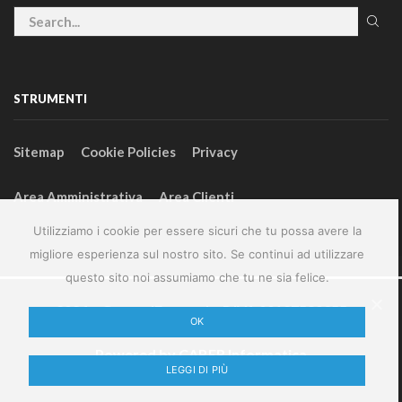
STRUMENTI
Sitemap
Cookie Policies
Privacy
Area Amministrativa
Area Clienti
Utilizziamo i cookie per essere sicuri che tu possa avere la
migliore esperienza sul nostro sito. Se continui ad utilizzare
questo sito noi assumiamo che tu ne sia felice.
2024 – GeneralFarm srl – P.IVA 00127580355
OK
Powered by
CABER Informatica
LEGGI DI PIÙ