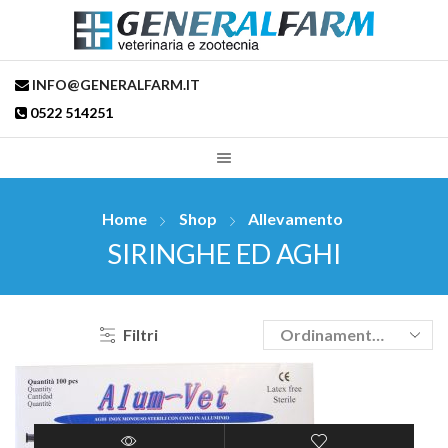
INFO@GENERALFARM.IT
0522 514251
Home
Shop
Allevamento
SIRINGHE ED AGHI
Filtri