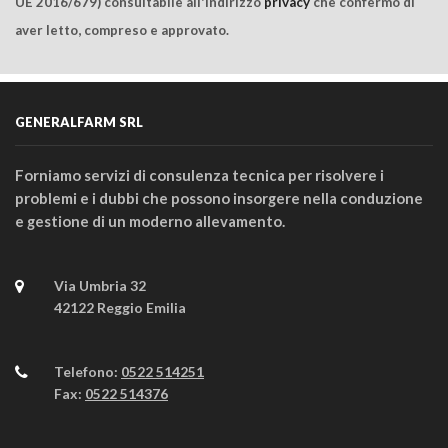
UE 2016/679) consultabile all'indirizzo
privacy
che confermo di
aver letto, compreso e approvato.
GENERALFARM SRL
Forniamo servizi di consulenza tecnica per risolvere i
problemi e i dubbi che possono insorgere nella conduzione
e gestione di un moderno allevamento.
Via Umbria 32
42122 Reggio Emilia
Telefono:
0522 514251
Fax:
0522 514376