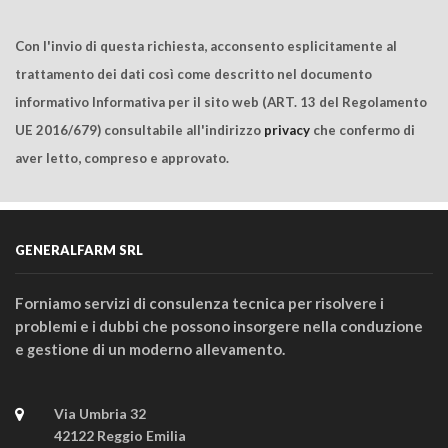
Con l'invio di questa richiesta, acconsento esplicitamente al
trattamento dei dati così come descritto nel documento
informativo Informativa per il sito web (ART. 13 del Regolamento
UE 2016/679) consultabile all'indirizzo
privacy
che confermo di
aver letto, compreso e approvato.
GENERALFARM SRL
Forniamo servizi di consulenza tecnica per risolvere i
problemi e i dubbi che possono insorgere nella conduzione
e gestione di un moderno allevamento.
Via Umbria 32
42122 Reggio Emilia