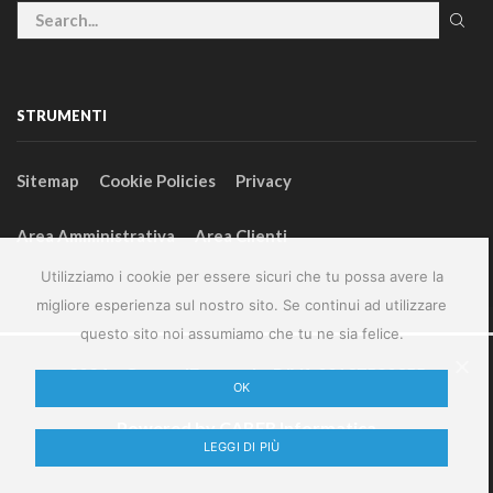
STRUMENTI
Sitemap
Cookie Policies
Privacy
Area Amministrativa
Area Clienti
Utilizziamo i cookie per essere sicuri che tu possa avere la
migliore esperienza sul nostro sito. Se continui ad utilizzare
questo sito noi assumiamo che tu ne sia felice.
2024 – GeneralFarm srl – P.IVA 00127580355
OK
Powered by
CABER Informatica
LEGGI DI PIÙ