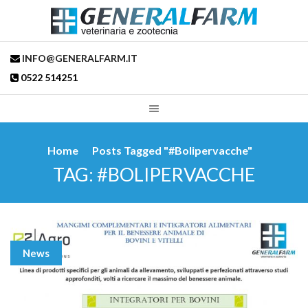
INFO@GENERALFARM.IT
0522 514251
Home
Posts Tagged "#bolipervacche"
TAG: #BOLIPERVACCHE
News