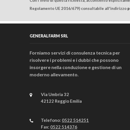
Con l'invio di questa richiesta, acconsento esplicitam
Regolamento UE 2016/679) consultabile all'indirizzo
p
GENERALFARM SRL
Forniamo servizi di consulenza tecnica per
risolvere i problemi e i dubbi che possono
insorgere nella conduzione e gestione di un
moderno allevamento.
Via Umbria 32
42122 Reggio Emilia
Telefono:
0522 514251
Fax:
0522 514376