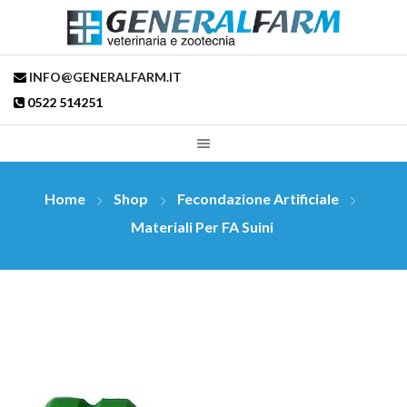
INFO@GENERALFARM.IT
0522 514251
Home
Shop
Fecondazione Artificiale
Materiali Per FA Suini