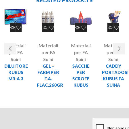
RELATED PRODUCTS
Materiali
Materiali
Materiali
Materiali
per FA
per FA
per FA
per FA
Suini
Suini
Suini
Suini
DILUITORE
GEL –
SACCHE
CADDY
KUBUS
FARM PER
PER
PORTADOSI
MR-A 3
F.A.
SCROFE
KUBUS FA
FLAC.260GR
KUBUS
SUINA