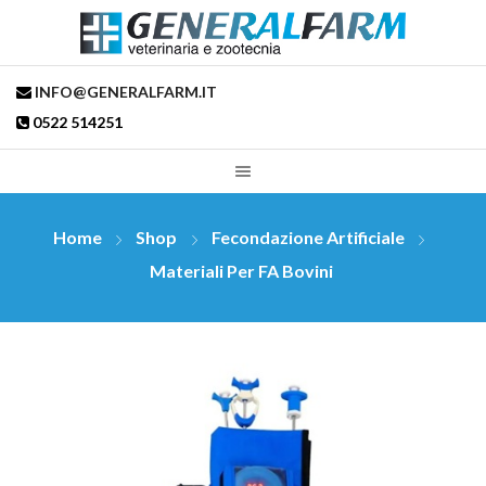
INFO@GENERALFARM.IT
0522 514251
Home
Shop
Fecondazione Artificiale
Materiali Per FA Bovini