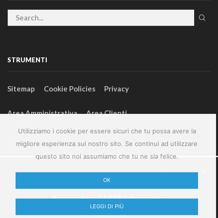
STRUMENTI
Sitemap
Cookie Policies
Privacy
Area Amministrativa
Area Clienti
Utilizziamo i cookie per essere sicuri che tu possa avere la
migliore esperienza sul nostro sito. Se continui ad utilizzare
questo sito noi assumiamo che tu ne sia felice.
2024 – GeneralFarm srl – P.IVA 00127580355
OK
Powered by
CABER Informatica
LEGGI DI PIÙ