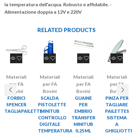
la temperatura dell’acqua. Robusto e affidabile. -
Alimentazione doppia a 12V e 220V
RELATED PRODUCTS
Materiali
Materiali
Materiali
Materiali
per FA
per FA
per FA
per FA
Bovini
Bovini
Bovini
Bovini
FORBICI
SCALDA
GUAINE
PINZA PER
SPENCER
PISTOLETTE
PER
TAGLIARE
TAGLIAPAILETTE
MINITUB
EMBRIO
PAILETTES
CONTROLLO
TRANSFER
SISTEMA
DIGITALE
MINITUB
A
TEMPERATURA
0,25ML
GHIGLIOTTI