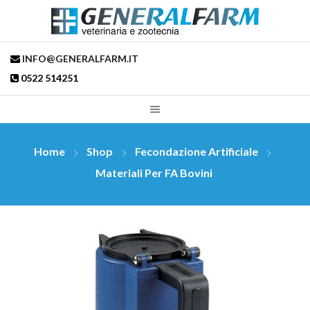
INFO@GENERALFARM.IT
0522 514251
Home
Shop
Fecondazione Artificiale
Materiali Per FA Bovini