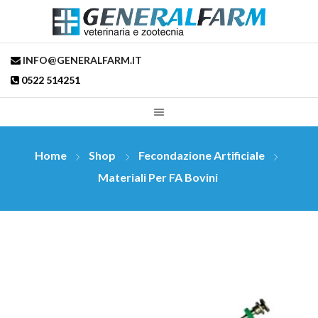
INFO@GENERALFARM.IT
0522 514251
Home
Shop
Fecondazione Artificiale
Materiali Per FA Bovini