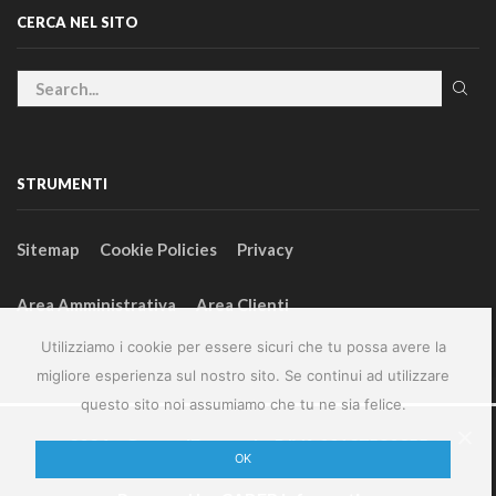
CERCA NEL SITO
STRUMENTI
Sitemap
Cookie Policies
Privacy
Area Amministrativa
Area Clienti
Utilizziamo i cookie per essere sicuri che tu possa avere la
migliore esperienza sul nostro sito. Se continui ad utilizzare
questo sito noi assumiamo che tu ne sia felice.
2024 – GeneralFarm srl – P.IVA 00127580355
OK