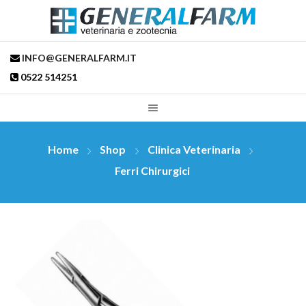
INFO@GENERALFARM.IT
0522 514251
Home
Shop
Clinica Veterinaria
Ferri Chirurgici