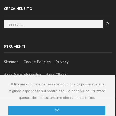
CERCA NEL SITO
STRUMENTI
Sitemap
Cookie Policies
Privacy
Area Amministrativa
Area Clienti
Utilizziamo i cookie per essere sicuri che tu possa avere la
migliore esperienza sul nostro sito. Se continui ad utilizzare
questo sito noi assumiamo che tu ne sia felice.
2024 – GeneralFarm srl – P.IVA 00127580355
OK