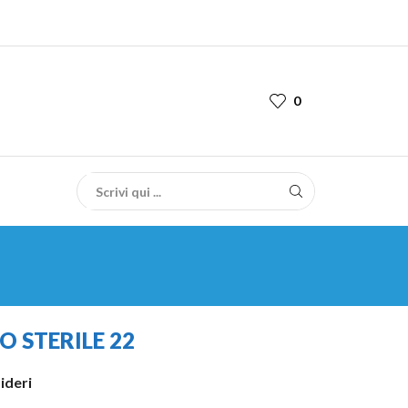
0
 STERILE 22
sideri