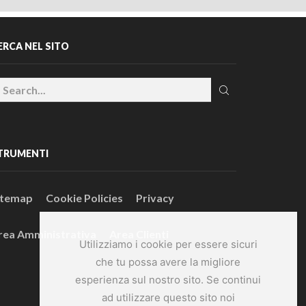
ERCA NEL SITO
TRUMENTI
itemap
Cookie Policies
Privacy
rea Amministrativa
Area Clienti
Utilizziamo i cookie per essere sicuri
che tu possa avere la migliore
esperienza sul nostro sito. Se continui
ad utilizzare questo sito noi