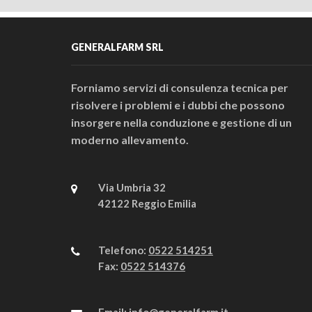
GENERALFARM SRL
Forniamo servizi di consulenza tecnica per
risolvere i problemi e i dubbi che possono
insorgere nella conduzione e gestione di un
moderno allevamento.
Via Umbria 32
42122 Reggio Emilia
Telefono:
0522 514251
Fax:
0522 514376
Email:
info@generalfarm.it