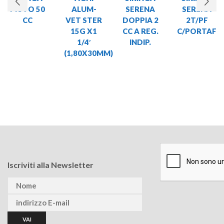
MUTO 50
ALUM-
SERENA
SERENA
CC
VET STER
DOPPIA 2
2T/PF
15G X1
CC A REG.
C/PORTAF
1/4′
INDIP.
(1,80X30MM)
Iscriviti alla Newsletter