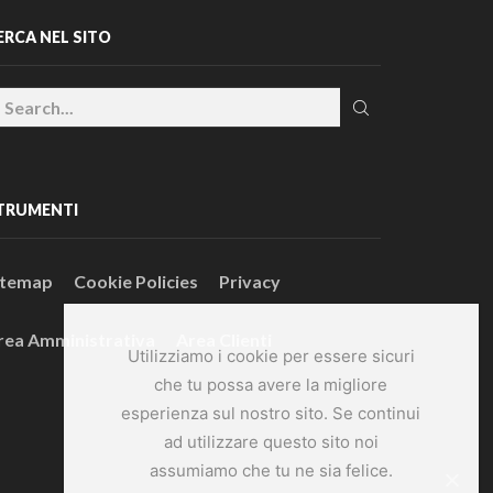
ERCA NEL SITO
TRUMENTI
itemap
Cookie Policies
Privacy
rea Amministrativa
Area Clienti
Utilizziamo i cookie per essere sicuri
che tu possa avere la migliore
esperienza sul nostro sito. Se continui
ad utilizzare questo sito noi
assumiamo che tu ne sia felice.