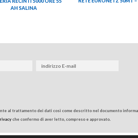
RETE EURONETZ 50MT –
RIA RECINTI 5000 ORE 55
AH SALINA
ente al trattamento dei dati così come descritto nel documento informat
rivacy
che confermo di aver letto, compreso e approvato.