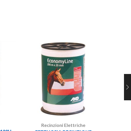
R
ISOLAT
Recinzioni Elettriche