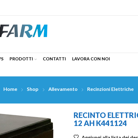
WS
PRODOTTI
CONTATTI
LAVORA CON NOI
Home
Shop
Allevamento
Recinzioni Elettriche
RECINTO ELETTRI
12 AH K441124
Aggiungi alla lista dei de