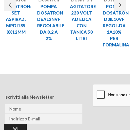
DOSATRON:
POMPA
AGITATORE
POMPA
SET
DOSATRON
220 VOLT
DOSATRON
ASPIRAZ.
D6AL2NVF
AD ELICA
D3IL10VF
MPDI185
REGOLABILE
CON
REGOL.DA
8X12MM
DA 0,2 A
TANICA 50
1A10%
2%
LITRI
PER
FORMALINA
Iscriviti alla Newsletter