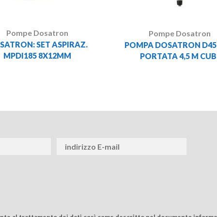
Pompe Dosatron
Pompe Dosatron
SATRON: SET ASPIRAZ.
POMPA DOSATRON D45
MPDI185 8X12MM
PORTATA 4,5 M CUB
ente al trattamento dei dati così come descritto nel documento informat