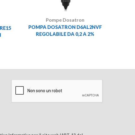
Pompe Dosatron
POMPA DOSATRON D6AL2NVF
RE15
REGOLABILE DA 0,2 A 2%
I
ivo Informativa per il sito web (ART. 13 del