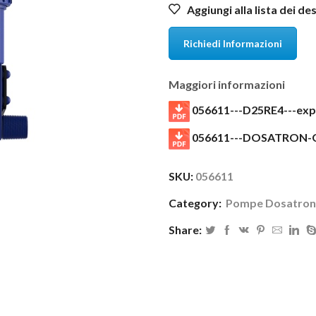
Aggiungi alla lista dei de
Richiedi Informazioni
Maggiori informazioni
056611---D25RE4---exp
056611---DOSATRON-
SKU:
056611
Category:
Pompe Dosatron
Share: