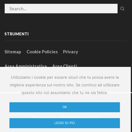
STRUMENTI
Sitemap
Cookie Policies
Privacy
Area Amministrativa
Area Clienti
Utilizziamo i cookie per essere sicuri che tu possa avere la
migliore esperienza sul nostro sito. Se continui ad utilizzare
questo sito noi assumiamo che tu ne sia felice.
2024 – GeneralFarm srl – P.IVA 00127580355
OK
Powered by
CABER Informatica
LEGGI DI PIÙ