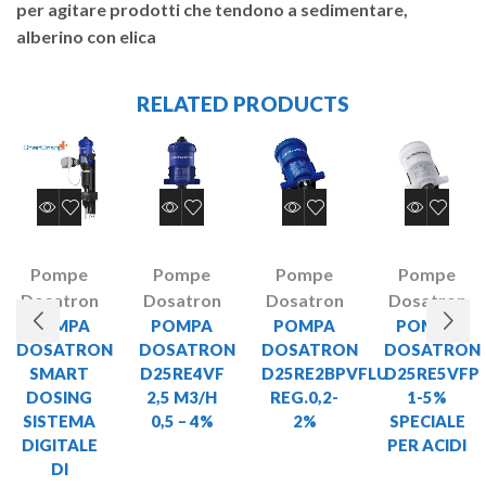
per agitare prodotti che tendono a sedimentare,
alberino con elica
RELATED PRODUCTS
Pompe
Pompe
Pompe
Pompe
Dosatron
Dosatron
Dosatron
Dosatron
POMPA
POMPA
POMPA
POMPA
DOSATRON
DOSATRON
DOSATRON
DOSATRON
SMART
D25RE4VF
D25RE2BPVFLU
D25RE5VFP
DOSING
2,5 M3/H
REG.0,2-
1-5%
SISTEMA
0,5 – 4%
2%
SPECIALE
DIGITALE
PER ACIDI
DI