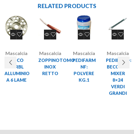
RELATED PRODUCTS
Mascalcia
Mascalcia
Mascalcia
Mascalcia
DISCO
ZOPPINOTOMO
PEDIFARM
PEDIBOND:
KERBL
INOX
NF:
BECCUCCI
ALLUMINIO
RETTO
POLVERE
MIXER
A 6 LAME
KG.1
8×24
VERDI
GRANDI