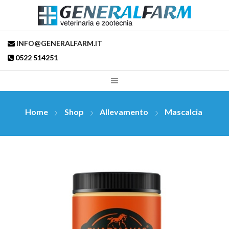
INFO@GENERALFARM.IT
0522 514251
Home
Shop
Allevamento
Mascalcia