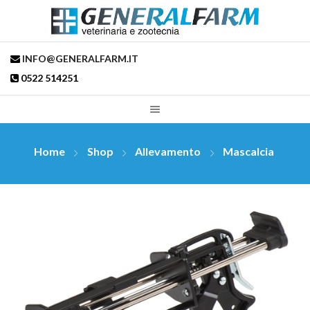
INFO@GENERALFARM.IT
0522 514251
Home
Shop
Allevamento
Mascalcia