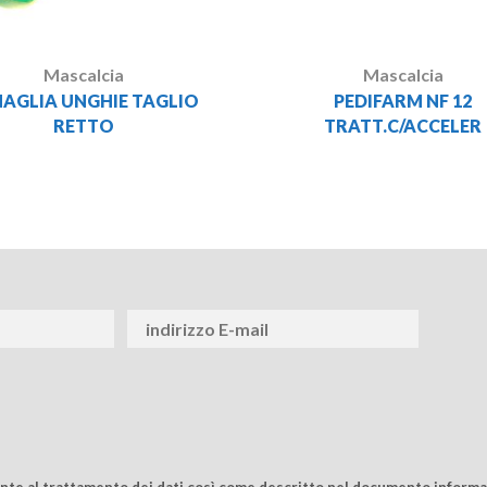
Mascalcia
Mascalcia
NAGLIA UNGHIE TAGLIO
PEDIFARM NF 12
RETTO
TRATT.C/ACCELER
ente al trattamento dei dati così come descritto nel documento informat