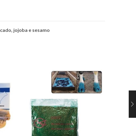
avocado, jojoba e sesamo
PEDIB
7