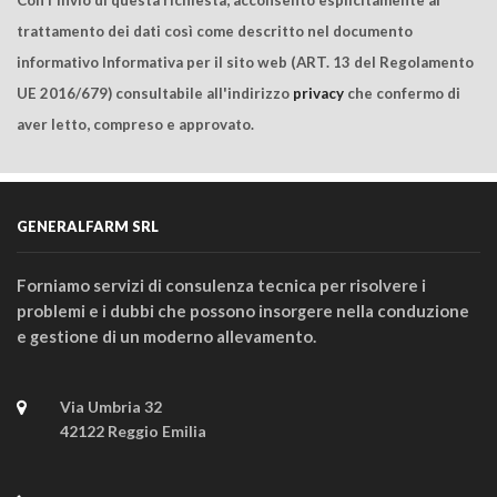
Con l'invio di questa richiesta, acconsento esplicitamente al
trattamento dei dati così come descritto nel documento
informativo Informativa per il sito web (ART. 13 del Regolamento
UE 2016/679) consultabile all'indirizzo
privacy
che confermo di
aver letto, compreso e approvato.
GENERALFARM SRL
Forniamo servizi di consulenza tecnica per risolvere i
problemi e i dubbi che possono insorgere nella conduzione
e gestione di un moderno allevamento.
Via Umbria 32
42122 Reggio Emilia