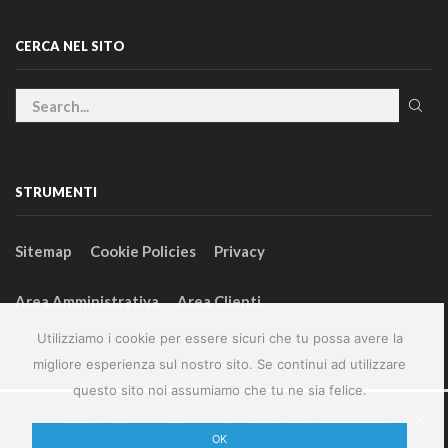
CERCA NEL SITO
STRUMENTI
Sitemap
Cookie Policies
Privacy
Area Amministrativa
Area Clienti
Utilizziamo i cookie per essere sicuri che tu possa avere la
migliore esperienza sul nostro sito. Se continui ad utilizzare
questo sito noi assumiamo che tu ne sia felice.
2024 – GeneralFarm srl – P.IVA 00127580355
OK