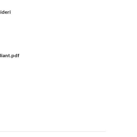
sideri
iant.pdf