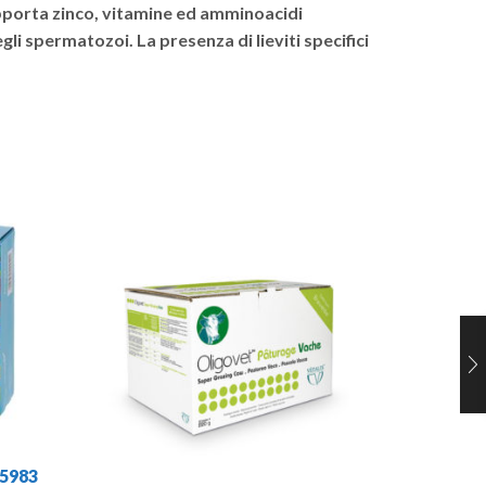
Apporta zinco, vitamine ed amminoacidi
gli spermatozoi. La presenza di lieviti specifici
LACTOD
REIDR
5983