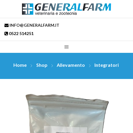
INFO@GENERALFARM.IT
0522 514251
Home
Shop
Allevamento
Integratori