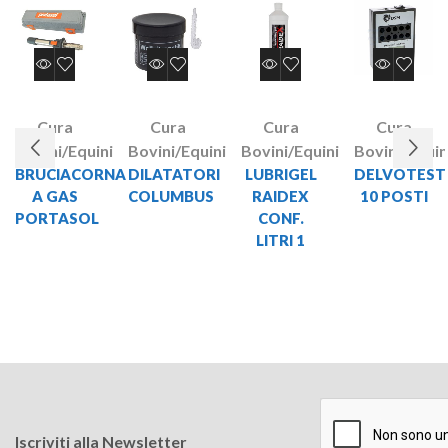
Cura
Cura
Cura
Cura
Bovini/Equini
Bovini/Equini
Bovini/Equini
Bovini/Equin
BRUCIACORNA
DILATATORI
LUBRIGEL
DELVOTEST
A GAS
COLUMBUS
RAIDEX
10 POSTI
PORTASOL
CONF.
LITRI 1
Iscriviti alla Newsletter