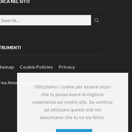
ERCA NEL SITO
TRUMENTI
itemap
Cookie Policies
Privacy
rea Amministrativa
Area Clienti
Utilizziamo i cookie per essere sicuri
che tu possa avere la migliore
esperienza sul nostro sito. Se continui
ad utilizzare questo sito noi
assumiamo che tu ne sia felice.