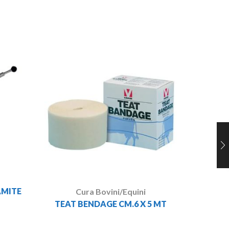
LEUC
AMITE
Cura Bovini/Equini
TEAT BENDAGE CM.6 X 5 MT