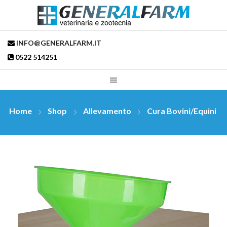
INFO@GENERALFARM.IT
0522 514251
Home
Shop
Allevamento
Cura Bovini/Equini