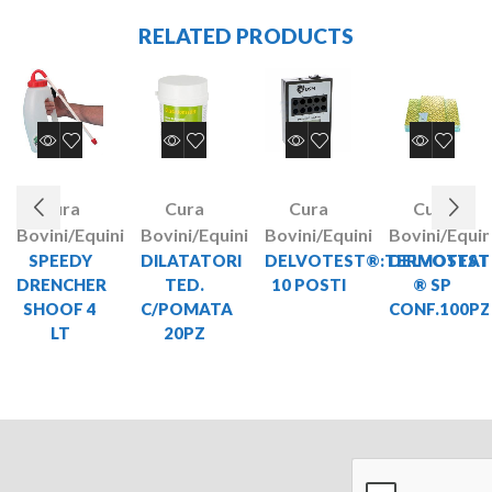
RELATED PRODUCTS
Cura
Cura
Cura
Cura
Bovini/Equini
Bovini/Equini
Bovini/Equini
Bovini/Equin
SPEEDY
DILATATORI
DELVOTEST®:TERMOSTA
DELVOTEST
DRENCHER
TED.
10 POSTI
® SP
SHOOF 4
C/POMATA
CONF.100PZ
LT
20PZ