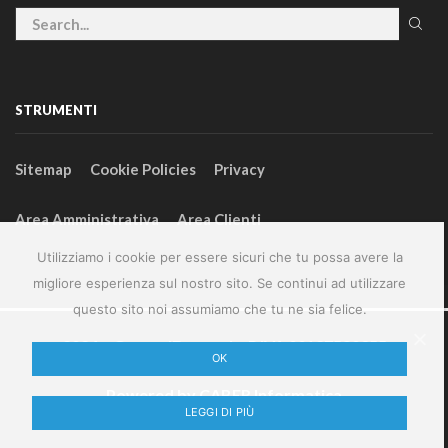
STRUMENTI
Sitemap
Cookie Policies
Privacy
Area Amministrativa
Area Clienti
Utilizziamo i cookie per essere sicuri che tu possa avere la
migliore esperienza sul nostro sito. Se continui ad utilizzare
questo sito noi assumiamo che tu ne sia felice.
2024 – GeneralFarm srl – P.IVA 00127580355
OK
Powered by
CABER Informatica
LEGGI DI PIÙ