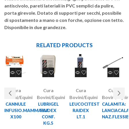
antiscivolo, pareti lateriali in PVC semplici da pulire,
porta girevole. Dotato di supporti per secchi, possibile
di spostamento a mano o con forche, opzione con tetto.
Disponibile in due grandezze.
RELATED PRODUCTS
Cura
Cura
Cura
Cura
Bovini/Equini
Bovini/Equini
Bovini/Equini
Bovini/Equin
CANNULE
LUBRIGEL
LEUCOCITEST
CALAMITA:
INFUSIO.MAMMARIA
RAIDEX
RAIDEX
LANCIACAL
X100
CONF.
LT.1
NAZ.FLESSIB
KG.5