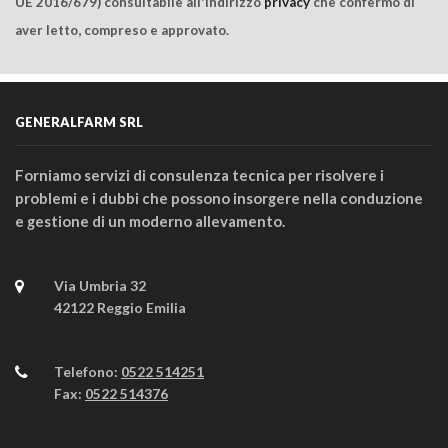
UE 2016/679) consultabile all'indirizzo
privacy
che confermo di
aver letto, compreso e approvato.
GENERALFARM SRL
Forniamo servizi di consulenza tecnica per risolvere i
problemi e i dubbi che possono insorgere nella conduzione
e gestione di un moderno allevamento.
Via Umbria 32
42122 Reggio Emilia
Telefono:
0522 514251
Fax:
0522 514376