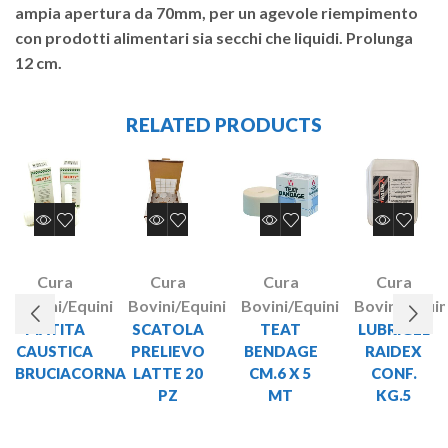
ampia apertura da 70mm, per un agevole riempimento
con prodotti alimentari sia secchi che liquidi. Prolunga
12 cm.
RELATED PRODUCTS
Cura
Cura
Cura
Cura
Bovini/Equini
Bovini/Equini
Bovini/Equini
Bovini/Equin
MATITA
SCATOLA
TEAT
LUBRIGEL
CAUSTICA
PRELIEVO
BENDAGE
RAIDEX
BRUCIACORNA
LATTE 20
CM.6 X 5
CONF.
PZ
MT
KG.5