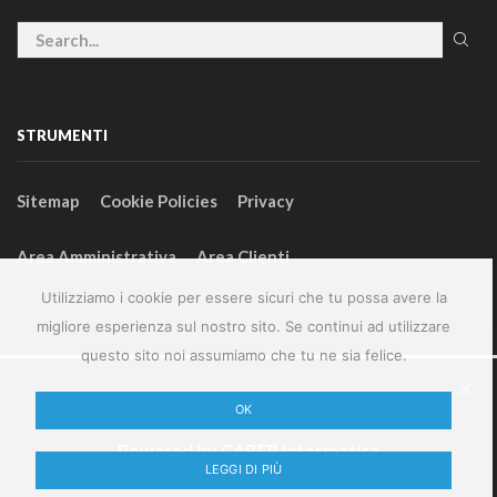
STRUMENTI
Sitemap
Cookie Policies
Privacy
Area Amministrativa
Area Clienti
Utilizziamo i cookie per essere sicuri che tu possa avere la
migliore esperienza sul nostro sito. Se continui ad utilizzare
questo sito noi assumiamo che tu ne sia felice.
2024 – GeneralFarm srl – P.IVA 00127580355
OK
Powered by
CABER Informatica
LEGGI DI PIÙ