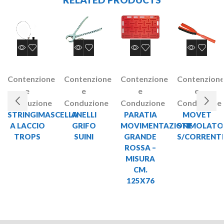
Contenzione
Contenzione
Contenzione
Contenzion
e
e
e
e
Conduzione
Conduzione
Conduzione
Conduzione
STRINGIMASCELLA
ANELLI
PARATIA
MOVET
A LACCIO
GRIFO
MOVIMENTAZIONE
STIMOLATO
TROPS
SUINI
GRANDE
S/CORRENT
ROSSA –
MISURA
CM.
125X76