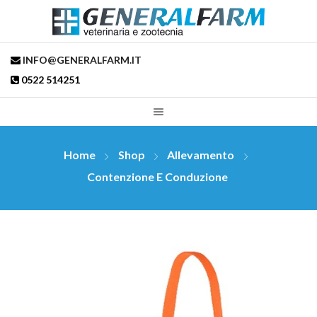
INFO@GENERALFARM.IT
0522 514251
Home
Shop
Allevamento
Contenzione E Conduzione