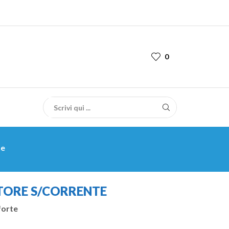
0
ne
ORE S/CORRENTE
forte