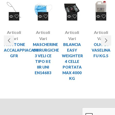
Articoli
Articoli
Articoli
Articoli
Vari
Vari
Vari
Vari
FRUSTONE
MASCHERINE
BILANCIA
OLIO DI
ACCALAPPIACANI
CHIRURGICHE
EASY
VASELINA
GFR
3 VELI CE
WEIGHTER
FU KG.5
TIPO II E
4 CELLE
IIR UNI
PORTATA
EN14683
MAX 4000
KG