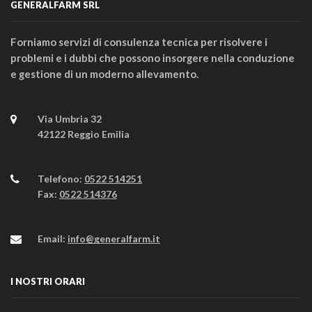
GENERALFARM SRL
Forniamo servizi di consulenza tecnica per risolvere i
problemi e i dubbi che possono insorgere nella conduzione
e gestione di un moderno allevamento.
Via Umbria 32
42122 Reggio Emilia
Telefono:
0522 514251
Fax:
0522 514376
Email:
info@generalfarm.it
I NOSTRI ORARI