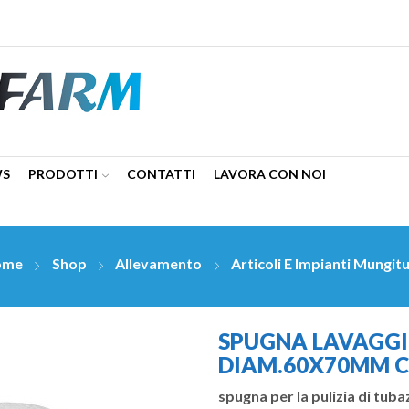
WS
PRODOTTI
CONTATTI
LAVORA CON NOI
ome
Shop
Allevamento
Articoli E Impianti Mungit
SPUGNA LAVAGGI
DIAM.60X70MM C
spugna per la pulizia di tub