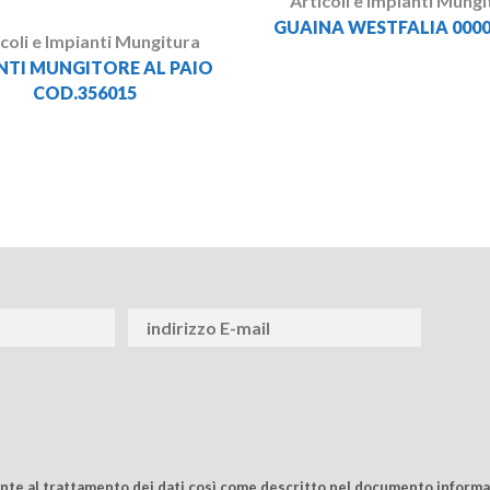
Articoli e Impianti Mungi
GUAINA WESTFALIA 0000
icoli e Impianti Mungitura
TI MUNGITORE AL PAIO
COD.356015
ente al trattamento dei dati così come descritto nel documento informat