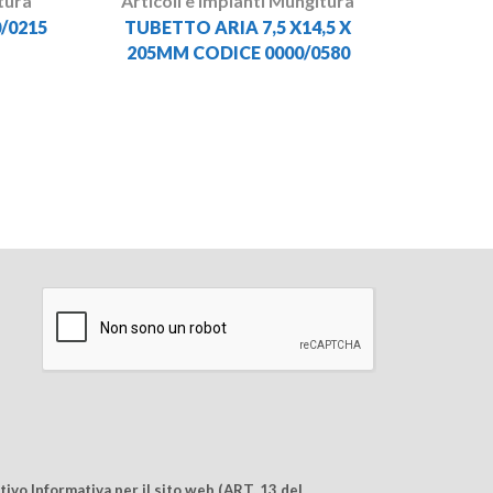
tura
Articoli e Impianti Mungitura
/0215
TUBETTO ARIA 7,5 X14,5 X
205MM CODICE 0000/0580
ivo Informativa per il sito web (ART. 13 del