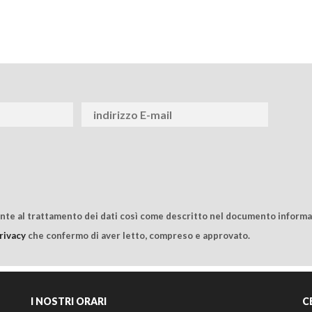
ente al trattamento dei dati così come descritto nel documento informat
rivacy
che confermo di aver letto, compreso e approvato.
I NOSTRI ORARI
C