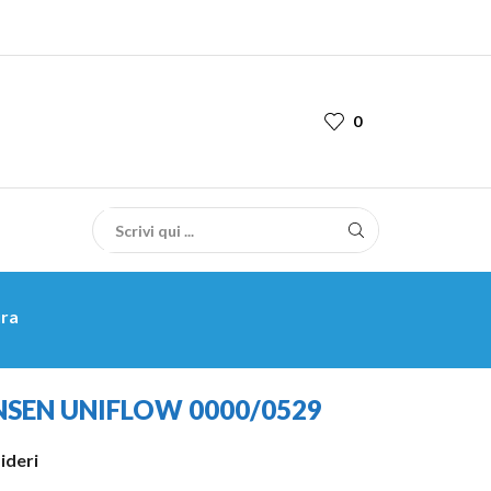
0
ura
NSEN UNIFLOW 0000/0529
sideri