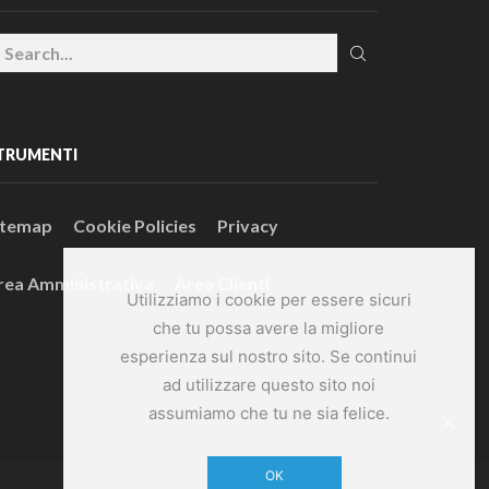
TRUMENTI
itemap
Cookie Policies
Privacy
rea Amministrativa
Area Clienti
Utilizziamo i cookie per essere sicuri
che tu possa avere la migliore
esperienza sul nostro sito. Se continui
ad utilizzare questo sito noi
assumiamo che tu ne sia felice.
OK