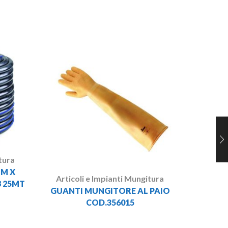
Artico
DETESA
tura
MM X
Articoli e Impianti Mungitura
8 25MT
GUANTI MUNGITORE AL PAIO
COD.356015