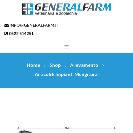
INFO@GENERALFARM.IT
0522 514251
Home
Shop
Allevamento
Articoli E Impianti Mungitura